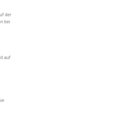
uf der
en bei
rd auf
Sie