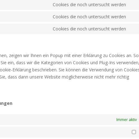
to
Cookies die noch untersucht werden
wor
Con
serv
to
Cookies die noch untersucht werden
wor
Con
serv
to
Cookies die noch untersucht werden
goo
Con
serv
font
to
goo
serv
map
ver
n, zeigen wir Ihnen ein Popup mit einer Erklärung zu Cookies an. So
en Sie ein, dass wir die Kategorien von Cookies und Plug-Ins verwenden
Cookie-Erklärung beschrieben. Sie können die Verwendung von Cookie
 Sie, dass dann unsere Website möglicherweise nicht mehr richtig
lungen
Immer aktiv
M