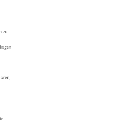
n zu
liegen
hören,
ie