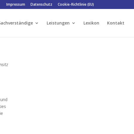
Impressum
Datenschutz
Cookie-Richtlinie (EU)
Sachverständige
Leistungen
Lexikon
Kontakt
nsitz
 und
kies
ie