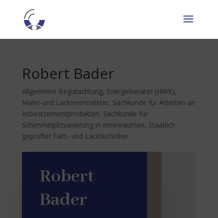
Robert Bader
Allgemeine Begutachtung
,
Energieberater (HWK)
,
Maler-und Lackierermeister
,
Sachkunde für Arbeiten an
Asbestzementprodukten
,
Sachkunde für
Schimmelpilzsanierung in Innenräumen
,
Staatlich
geprüfter Farb- und Lacktechniker
Robert
Bader